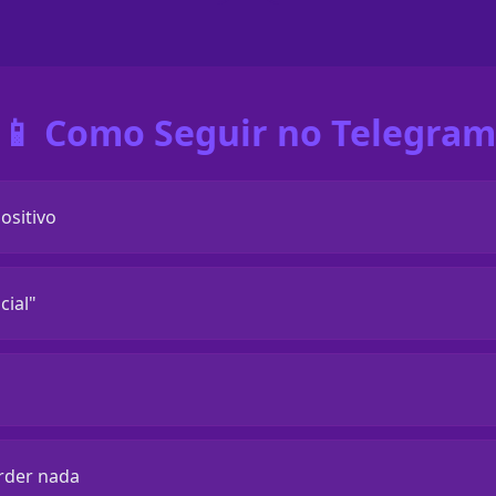
📱 Como Seguir no Telegram
ositivo
cial"
erder nada