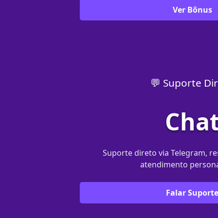
Ver Bônus
💬 Suporte Di
Cha
Suporte direto via Telegram, r
atendimento persona
Falar Suport