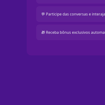
💬 Participe das conversas e interaj
🎁 Receba bônus exclusivos autom