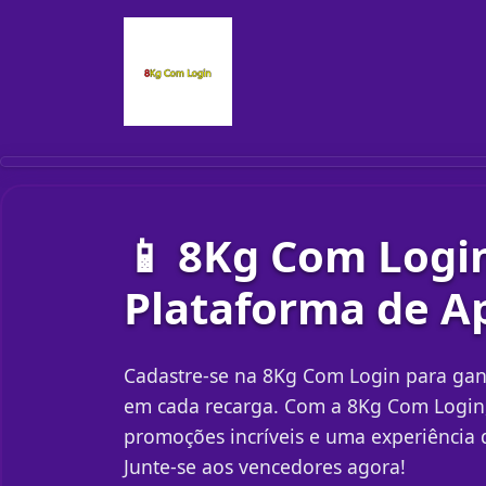
📱 8Kg Com Logi
Plataforma de A
Cadastre-se na 8Kg Com Login para gan
em cada recarga. Com a 8Kg Com Login,
promoções incríveis e uma experiência d
Junte-se aos vencedores agora!