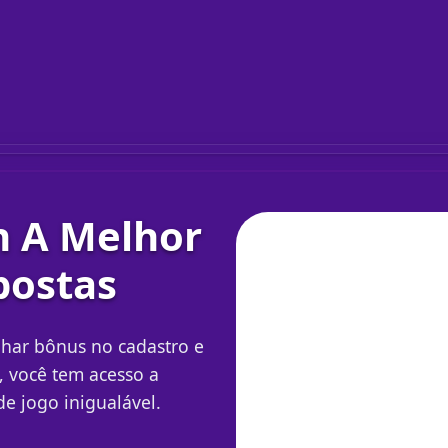
n A Melhor
postas
har bônus no cadastro e
 você tem acesso a
e jogo inigualável.